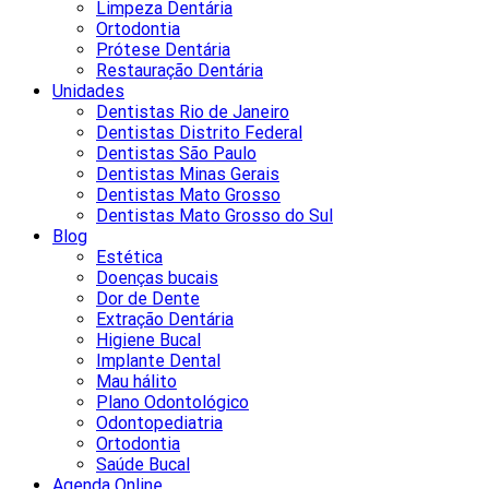
Limpeza Dentária
Ortodontia
Prótese Dentária
Restauração Dentária
Unidades
Dentistas Rio de Janeiro
Dentistas Distrito Federal
Dentistas São Paulo
Dentistas Minas Gerais
Dentistas Mato Grosso
Dentistas Mato Grosso do Sul
Blog
Estética
Doenças bucais
Dor de Dente
Extração Dentária
Higiene Bucal
Implante Dental
Mau hálito
Plano Odontológico
Odontopediatria
Ortodontia
Saúde Bucal
Agenda Online