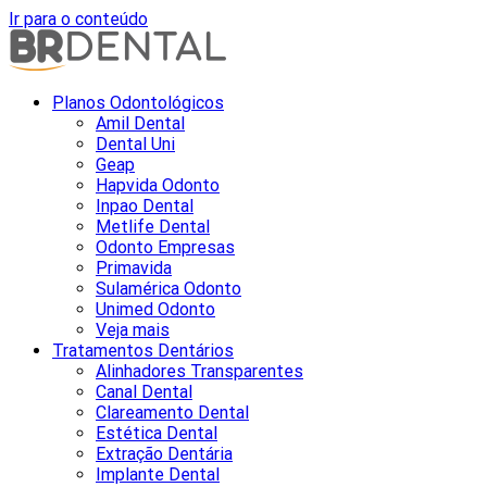
Ir para o conteúdo
Planos Odontológicos
Amil Dental
Dental Uni
Geap
Hapvida Odonto
Inpao Dental
Metlife Dental
Odonto Empresas
Primavida
Sulamérica Odonto
Unimed Odonto
Veja mais
Tratamentos Dentários
Alinhadores Transparentes
Canal Dental
Clareamento Dental
Estética Dental
Extração Dentária
Implante Dental