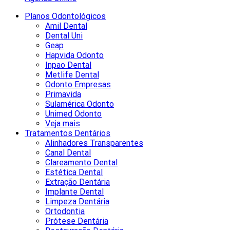
Planos Odontológicos
Amil Dental
Dental Uni
Geap
Hapvida Odonto
Inpao Dental
Metlife Dental
Odonto Empresas
Primavida
Sulamérica Odonto
Unimed Odonto
Veja mais
Tratamentos Dentários
Alinhadores Transparentes
Canal Dental
Clareamento Dental
Estética Dental
Extração Dentária
Implante Dental
Limpeza Dentária
Ortodontia
Prótese Dentária