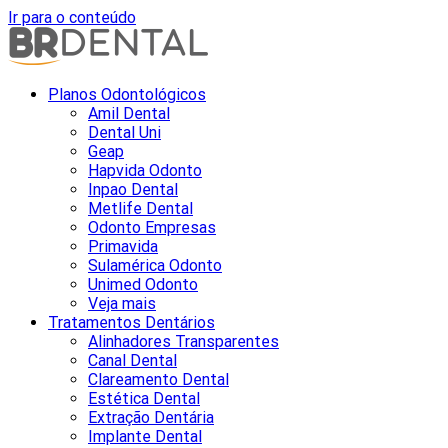
Ir para o conteúdo
Planos Odontológicos
Amil Dental
Dental Uni
Geap
Hapvida Odonto
Inpao Dental
Metlife Dental
Odonto Empresas
Primavida
Sulamérica Odonto
Unimed Odonto
Veja mais
Tratamentos Dentários
Alinhadores Transparentes
Canal Dental
Clareamento Dental
Estética Dental
Extração Dentária
Implante Dental