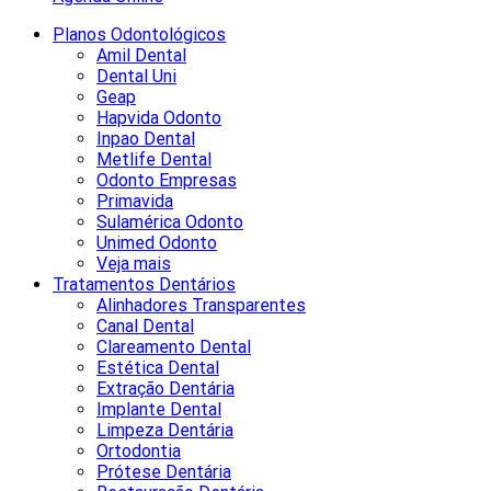
Planos Odontológicos
Amil Dental
Dental Uni
Geap
Hapvida Odonto
Inpao Dental
Metlife Dental
Odonto Empresas
Primavida
Sulamérica Odonto
Unimed Odonto
Veja mais
Tratamentos Dentários
Alinhadores Transparentes
Canal Dental
Clareamento Dental
Estética Dental
Extração Dentária
Implante Dental
Limpeza Dentária
Ortodontia
Prótese Dentária