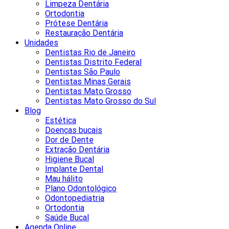
Limpeza Dentária
Ortodontia
Prótese Dentária
Restauração Dentária
Unidades
Dentistas Rio de Janeiro
Dentistas Distrito Federal
Dentistas São Paulo
Dentistas Minas Gerais
Dentistas Mato Grosso
Dentistas Mato Grosso do Sul
Blog
Estética
Doenças bucais
Dor de Dente
Extração Dentária
Higiene Bucal
Implante Dental
Mau hálito
Plano Odontológico
Odontopediatria
Ortodontia
Saúde Bucal
Agenda Online