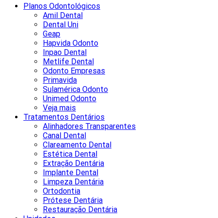
Planos Odontológicos
Amil Dental
Dental Uni
Geap
Hapvida Odonto
Inpao Dental
Metlife Dental
Odonto Empresas
Primavida
Sulamérica Odonto
Unimed Odonto
Veja mais
Tratamentos Dentários
Alinhadores Transparentes
Canal Dental
Clareamento Dental
Estética Dental
Extração Dentária
Implante Dental
Limpeza Dentária
Ortodontia
Prótese Dentária
Restauração Dentária