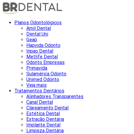
Planos Odontológicos
Amil Dental
Dental Uni
Geap
Hapvida Odonto
Inpao Dental
Metlife Dental
Odonto Empresas
Primavida
Sulamérica Odonto
Unimed Odonto
Veja mais
Tratamentos Dentários
Alinhadores Transparentes
Canal Dental
Clareamento Dental
Estética Dental
Extração Dentária
Implante Dental
Limpeza Dentária