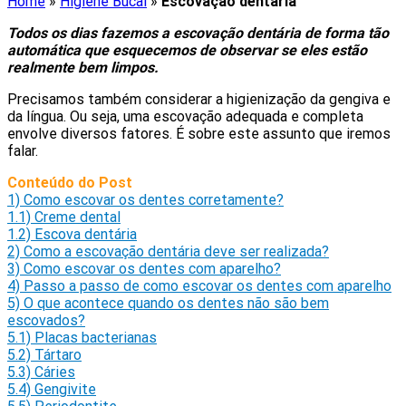
Home
»
Higiene Bucal
»
Escovação dentária
Todos os dias fazemos a escovação dentária de forma tão
automática que esquecemos de observar se eles estão
realmente bem limpos.
Precisamos também considerar a higienização da gengiva e
da língua. Ou seja, uma escovação adequada e completa
envolve diversos fatores. É sobre este assunto que iremos
falar.
Conteúdo do Post
1)
Como escovar os dentes corretamente?
1.1)
Creme dental
1.2)
Escova dentária
2)
Como a escovação dentária deve ser realizada?
3)
Como escovar os dentes com aparelho?
4)
Passo a passo de como escovar os dentes com aparelho
5)
O que acontece quando os dentes não são bem
escovados?
5.1)
Placas bacterianas
5.2)
Tártaro
5.3)
Cáries
5.4)
Gengivite