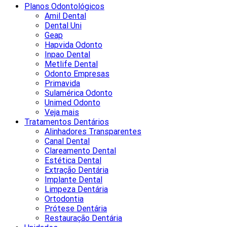
Planos Odontológicos
Amil Dental
Dental Uni
Geap
Hapvida Odonto
Inpao Dental
Metlife Dental
Odonto Empresas
Primavida
Sulamérica Odonto
Unimed Odonto
Veja mais
Tratamentos Dentários
Alinhadores Transparentes
Canal Dental
Clareamento Dental
Estética Dental
Extração Dentária
Implante Dental
Limpeza Dentária
Ortodontia
Prótese Dentária
Restauração Dentária