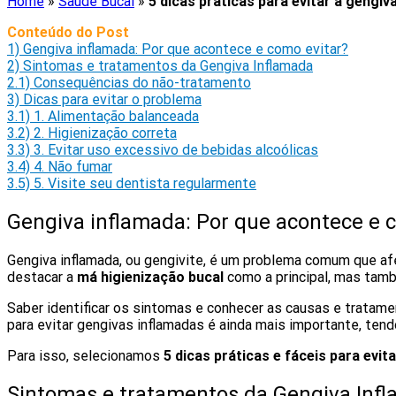
Home
»
Saúde Bucal
»
5 dicas práticas para evitar a gengiv
Conteúdo do Post
1)
Gengiva inflamada: Por que acontece e como evitar?
2)
Sintomas e tratamentos da Gengiva Inflamada
2.1)
Consequências do não-tratamento
3)
Dicas para evitar o problema
3.1)
1. Alimentação balanceada
3.2)
2. Higienização correta
3.3)
3. Evitar uso excessivo de bebidas alcoólicas
3.4)
4. Não fumar
3.5)
5. Visite seu dentista regularmente
Gengiva inflamada: Por que acontece e 
Gengiva inflamada, ou gengivite, é um problema comum que a
destacar a
má higienização bucal
como a principal, mas tam
Saber identificar os sintomas e conhecer as causas e tratame
para evitar gengivas inflamadas é ainda mais importante, ten
Para isso, selecionamos
5 dicas práticas e fáceis para evit
Sintomas e tratamentos da Gengiva Inf