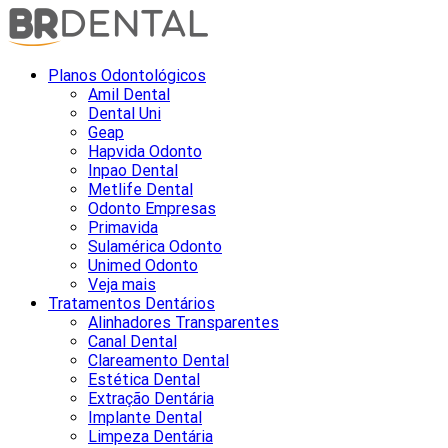
Planos Odontológicos
Amil Dental
Dental Uni
Geap
Hapvida Odonto
Inpao Dental
Metlife Dental
Odonto Empresas
Primavida
Sulamérica Odonto
Unimed Odonto
Veja mais
Tratamentos Dentários
Alinhadores Transparentes
Canal Dental
Clareamento Dental
Estética Dental
Extração Dentária
Implante Dental
Limpeza Dentária