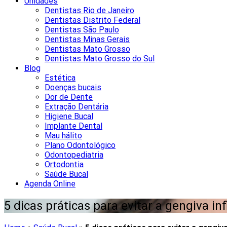
Unidades
Dentistas Rio de Janeiro
Dentistas Distrito Federal
Dentistas São Paulo
Dentistas Minas Gerais
Dentistas Mato Grosso
Dentistas Mato Grosso do Sul
Blog
Estética
Doenças bucais
Dor de Dente
Extração Dentária
Higiene Bucal
Implante Dental
Mau hálito
Plano Odontológico
Odontopediatria
Ortodontia
Saúde Bucal
Agenda Online
5 dicas práticas para evitar a gengiva i