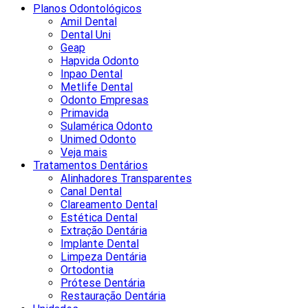
Planos Odontológicos
Amil Dental
Dental Uni
Geap
Hapvida Odonto
Inpao Dental
Metlife Dental
Odonto Empresas
Primavida
Sulamérica Odonto
Unimed Odonto
Veja mais
Tratamentos Dentários
Alinhadores Transparentes
Canal Dental
Clareamento Dental
Estética Dental
Extração Dentária
Implante Dental
Limpeza Dentária
Ortodontia
Prótese Dentária
Restauração Dentária