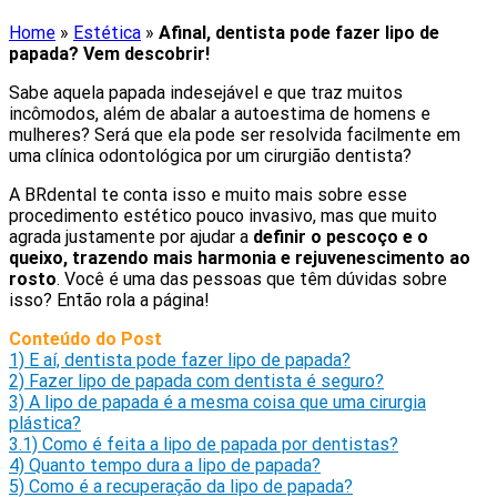
Home
»
Estética
»
Afinal, dentista pode fazer lipo de
papada? Vem descobrir!
Sabe aquela papada indesejável e que traz muitos
incômodos, além de abalar a autoestima de homens e
mulheres? Será que ela pode ser resolvida facilmente em
uma clínica odontológica por um cirurgião dentista?
A BRdental te conta isso e muito mais sobre esse
procedimento estético pouco invasivo, mas que muito
agrada justamente por ajudar a
definir o pescoço e o
queixo, trazendo mais harmonia e rejuvenescimento ao
rosto
. Você é uma das pessoas que têm dúvidas sobre
isso? Então rola a página!
Conteúdo do Post
1)
E aí, dentista pode fazer lipo de papada?
2)
Fazer lipo de papada com dentista é seguro?
3)
A lipo de papada é a mesma coisa que uma cirurgia
plástica?
3.1)
Como é feita a lipo de papada por dentistas?
4)
Quanto tempo dura a lipo de papada?
5)
Como é a recuperação da lipo de papada?