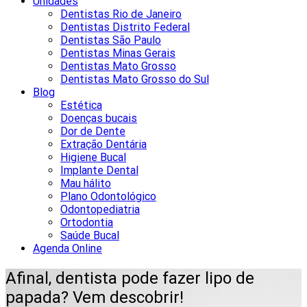
Unidades
Dentistas Rio de Janeiro
Dentistas Distrito Federal
Dentistas São Paulo
Dentistas Minas Gerais
Dentistas Mato Grosso
Dentistas Mato Grosso do Sul
Blog
Estética
Doenças bucais
Dor de Dente
Extração Dentária
Higiene Bucal
Implante Dental
Mau hálito
Plano Odontológico
Odontopediatria
Ortodontia
Saúde Bucal
Agenda Online
Afinal, dentista pode fazer lipo de
papada? Vem descobrir!