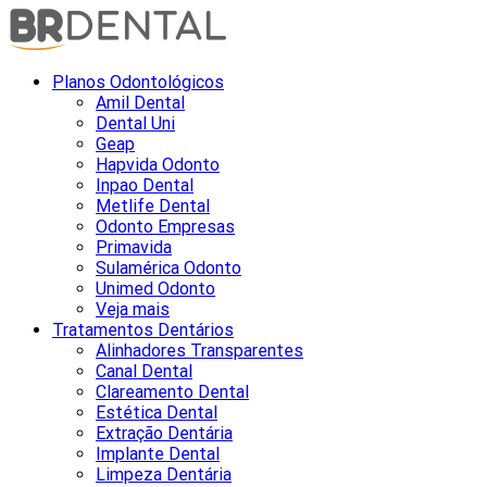
Planos Odontológicos
Amil Dental
Dental Uni
Geap
Hapvida Odonto
Inpao Dental
Metlife Dental
Odonto Empresas
Primavida
Sulamérica Odonto
Unimed Odonto
Veja mais
Tratamentos Dentários
Alinhadores Transparentes
Canal Dental
Clareamento Dental
Estética Dental
Extração Dentária
Implante Dental
Limpeza Dentária