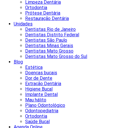
Limpeza Dentária
Ortodontia
Prótese Dentária
Restauração Dentária
Unidades
Dentistas Rio de Janeiro
Dentistas Distrito Federal
Dentistas São Paulo
Dentistas Minas Gerais
Dentistas Mato Grosso
Dentistas Mato Grosso do Sul
Blog
Estética
Doenças bucais
Dor de Dente
Extração Dentária
Higiene Bucal
Implante Dental
Mau hálito
Plano Odontológico
Odontopediatria
Ortodontia
Saúde Bucal
Agenda Online