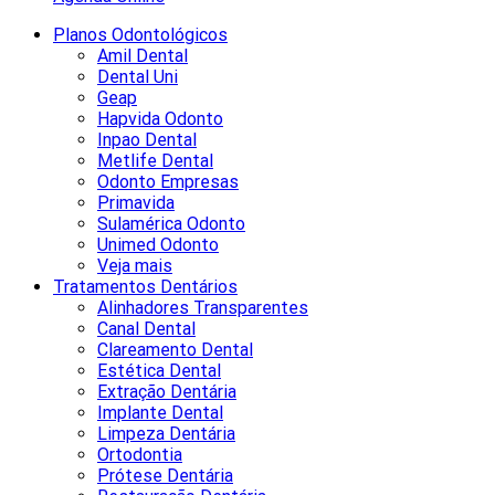
Planos Odontológicos
Amil Dental
Dental Uni
Geap
Hapvida Odonto
Inpao Dental
Metlife Dental
Odonto Empresas
Primavida
Sulamérica Odonto
Unimed Odonto
Veja mais
Tratamentos Dentários
Alinhadores Transparentes
Canal Dental
Clareamento Dental
Estética Dental
Extração Dentária
Implante Dental
Limpeza Dentária
Ortodontia
Prótese Dentária