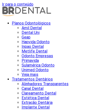
Ir para o conteúdo
Planos Odontológicos
Amil Dental
Dental Uni
Geap
Hapvida Odonto
Inpao Dental
Metlife Dental
Odonto Empresas
Primavida
Sulamérica Odonto
Unimed Odonto
Veja mais
Tratamentos Dentários
Alinhadores Transparentes
Canal Dental
Clareamento Dental
Estética Dental
Extração Dentária
Implante Dental