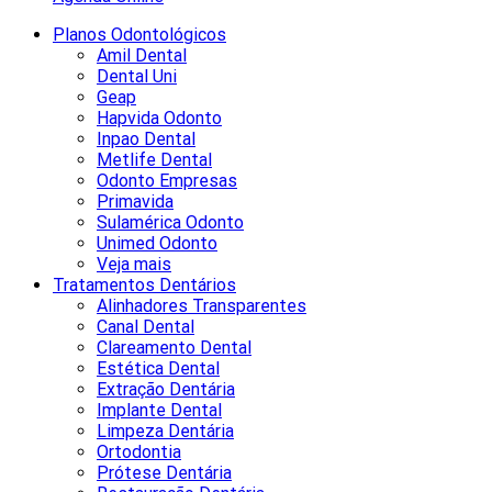
Planos Odontológicos
Amil Dental
Dental Uni
Geap
Hapvida Odonto
Inpao Dental
Metlife Dental
Odonto Empresas
Primavida
Sulamérica Odonto
Unimed Odonto
Veja mais
Tratamentos Dentários
Alinhadores Transparentes
Canal Dental
Clareamento Dental
Estética Dental
Extração Dentária
Implante Dental
Limpeza Dentária
Ortodontia
Prótese Dentária