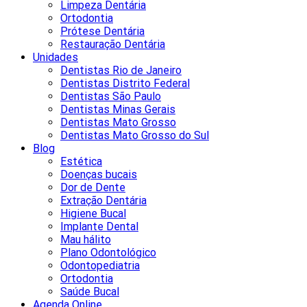
Limpeza Dentária
Ortodontia
Prótese Dentária
Restauração Dentária
Unidades
Dentistas Rio de Janeiro
Dentistas Distrito Federal
Dentistas São Paulo
Dentistas Minas Gerais
Dentistas Mato Grosso
Dentistas Mato Grosso do Sul
Blog
Estética
Doenças bucais
Dor de Dente
Extração Dentária
Higiene Bucal
Implante Dental
Mau hálito
Plano Odontológico
Odontopediatria
Ortodontia
Saúde Bucal
Agenda Online