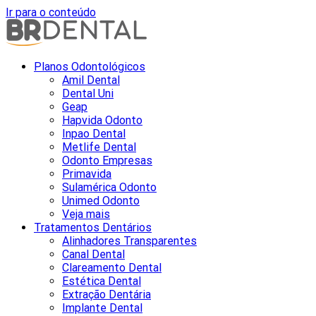
Ir para o conteúdo
Planos Odontológicos
Amil Dental
Dental Uni
Geap
Hapvida Odonto
Inpao Dental
Metlife Dental
Odonto Empresas
Primavida
Sulamérica Odonto
Unimed Odonto
Veja mais
Tratamentos Dentários
Alinhadores Transparentes
Canal Dental
Clareamento Dental
Estética Dental
Extração Dentária
Implante Dental