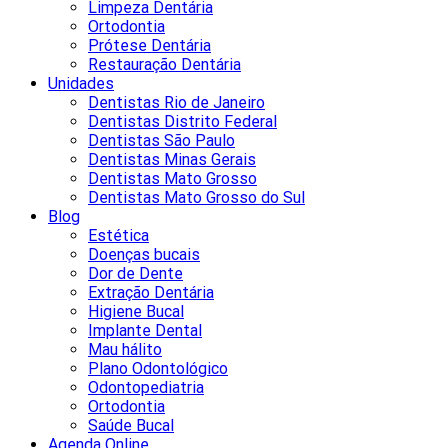
Limpeza Dentária
Ortodontia
Prótese Dentária
Restauração Dentária
Unidades
Dentistas Rio de Janeiro
Dentistas Distrito Federal
Dentistas São Paulo
Dentistas Minas Gerais
Dentistas Mato Grosso
Dentistas Mato Grosso do Sul
Blog
Estética
Doenças bucais
Dor de Dente
Extração Dentária
Higiene Bucal
Implante Dental
Mau hálito
Plano Odontológico
Odontopediatria
Ortodontia
Saúde Bucal
Agenda Online