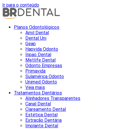
Ir para o conteúdo
Planos Odontológicos
Amil Dental
Dental Uni
Geap
Hapvida Odonto
Inpao Dental
Metlife Dental
Odonto Empresas
Primavida
Sulamérica Odonto
Unimed Odonto
Veja mais
Tratamentos Dentários
Alinhadores Transparentes
Canal Dental
Clareamento Dental
Estética Dental
Extração Dentária
Implante Dental