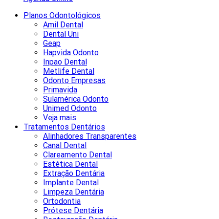
Planos Odontológicos
Amil Dental
Dental Uni
Geap
Hapvida Odonto
Inpao Dental
Metlife Dental
Odonto Empresas
Primavida
Sulamérica Odonto
Unimed Odonto
Veja mais
Tratamentos Dentários
Alinhadores Transparentes
Canal Dental
Clareamento Dental
Estética Dental
Extração Dentária
Implante Dental
Limpeza Dentária
Ortodontia
Prótese Dentária