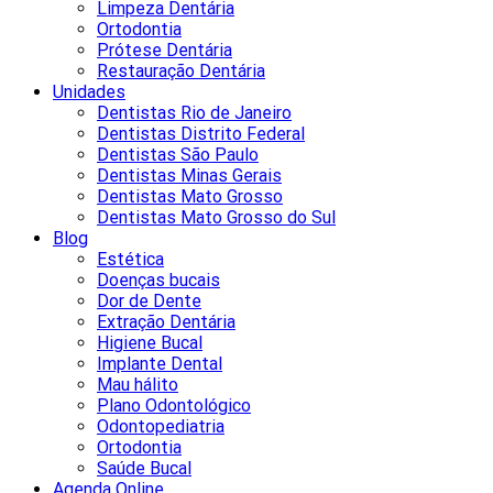
Limpeza Dentária
Ortodontia
Prótese Dentária
Restauração Dentária
Unidades
Dentistas Rio de Janeiro
Dentistas Distrito Federal
Dentistas São Paulo
Dentistas Minas Gerais
Dentistas Mato Grosso
Dentistas Mato Grosso do Sul
Blog
Estética
Doenças bucais
Dor de Dente
Extração Dentária
Higiene Bucal
Implante Dental
Mau hálito
Plano Odontológico
Odontopediatria
Ortodontia
Saúde Bucal
Agenda Online