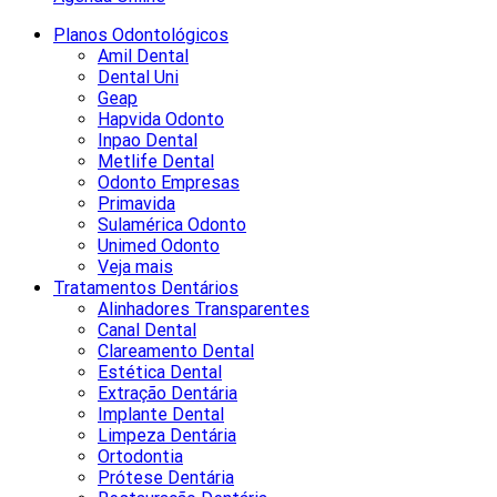
Planos Odontológicos
Amil Dental
Dental Uni
Geap
Hapvida Odonto
Inpao Dental
Metlife Dental
Odonto Empresas
Primavida
Sulamérica Odonto
Unimed Odonto
Veja mais
Tratamentos Dentários
Alinhadores Transparentes
Canal Dental
Clareamento Dental
Estética Dental
Extração Dentária
Implante Dental
Limpeza Dentária
Ortodontia
Prótese Dentária