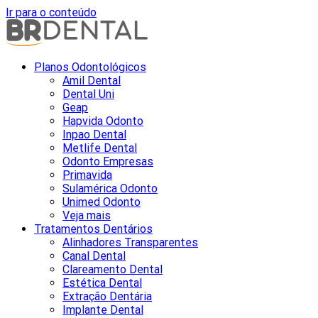
Ir para o conteúdo
Planos Odontológicos
Amil Dental
Dental Uni
Geap
Hapvida Odonto
Inpao Dental
Metlife Dental
Odonto Empresas
Primavida
Sulamérica Odonto
Unimed Odonto
Veja mais
Tratamentos Dentários
Alinhadores Transparentes
Canal Dental
Clareamento Dental
Estética Dental
Extração Dentária
Implante Dental