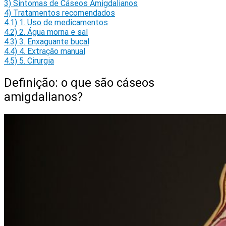
3)
Sintomas de Cáseos Amigdalianos
4)
Tratamentos recomendados
4.1)
1. Uso de medicamentos
4.2)
2. Água morna e sal
4.3)
3. Enxaguante bucal
4.4)
4. Extração manual
4.5)
5. Cirurgia
Definição: o que são cáseos
amigdalianos?