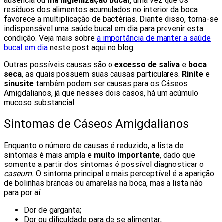
ausência ou
má higienização bucal,
uma vez que os
resíduos dos alimentos acumulados no interior da boca
favorece a multiplicação de bactérias. Diante disso, torna-se
indispensável uma saúde bucal em dia para prevenir esta
condição. Veja mais sobre
a importância de manter a saúde
bucal em dia
neste post aqui no blog.
Outras possíveis causas são o
excesso de saliva
e
boca
seca
, as quais possuem suas causas particulares.
Rinite
e
sinusite
também podem ser causas para os Cáseos
Amigdalianos, já que nesses dois casos, há um acúmulo
mucoso substancial.
Sintomas de Cáseos Amigdalianos
Enquanto o número de causas é reduzido, a lista de
sintomas é mais ampla e
muito importante
, dado que
somente a partir dos sintomas é possível diagnosticar o
caseum.
O sintoma principal e mais perceptível é a aparição
de bolinhas brancas ou amarelas na boca, mas a lista não
para por aí:
Dor de garganta;
Dor ou dificuldade para de se alimentar;