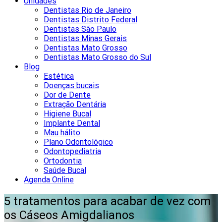
Unidades
Dentistas Rio de Janeiro
Dentistas Distrito Federal
Dentistas São Paulo
Dentistas Minas Gerais
Dentistas Mato Grosso
Dentistas Mato Grosso do Sul
Blog
Estética
Doenças bucais
Dor de Dente
Extração Dentária
Higiene Bucal
Implante Dental
Mau hálito
Plano Odontológico
Odontopediatria
Ortodontia
Saúde Bucal
Agenda Online
5 tratamentos para acabar de vez com
os Cáseos Amigdalianos