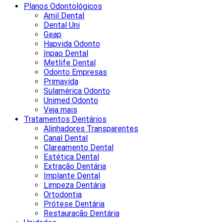
Planos Odontológicos
Amil Dental
Dental Uni
Geap
Hapvida Odonto
Inpao Dental
Metlife Dental
Odonto Empresas
Primavida
Sulamérica Odonto
Unimed Odonto
Veja mais
Tratamentos Dentários
Alinhadores Transparentes
Canal Dental
Clareamento Dental
Estética Dental
Extração Dentária
Implante Dental
Limpeza Dentária
Ortodontia
Prótese Dentária
Restauração Dentária