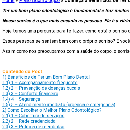
Home
»
Plano Odontológico
»
Conheça 5 Benefícios de Ter
Ter um bom plano odontológico é fundamental e traz muitos b
Nosso sorriso é o que mais encanta as pessoas. Ele é a vitri
Hoje temos uma pergunta para te fazer: como está o sorriso 
Essas pessoas se sentem bem com o próprio sorriso? E você
Assim como nos preocupamos com a saúde do corpo, o sorris
Conteúdo do Post
1)
Benefícios de Ter um Bom Plano Dental
1.1)
1 – Acompanhamento frequente
1.2)
2 – Prevenção de doenças bucais
1.3)
3 – Conforto financeiro
1.4)
4 – Segurança
1.5)
5 – Atendimento imediato (urgência e emergência)
2)
Como Escolher o Melhor Plano Odontológico?
2.1)
1 – Cobertura de serviços
2.2)
2 – Rede credenciada
2.3)
3 – Política de reembolso