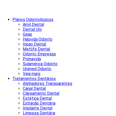
Planos Odontológicos
Amil Dental
Dental Uni
Geap
Hapvida Odonto
Inpao Dental
Metlife Dental
Odonto Empresas
Primavida
Sulamérica Odonto
Unimed Odonto
Veja mais
Tratamentos Dentários
Alinhadores Transparentes
Canal Dental
Clareamento Dental
Estética Dental
Extração Dentária
Implante Dental
Limpeza Dentária