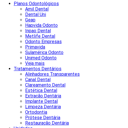
Planos Odontológicos
Amil Dental
Dental Uni
Geap
Hapvida Odonto
Inpao Dental
Metlife Dental
Odonto Empresas
Primavida
Sulamérica Odonto
Unimed Odonto
Veja mais
Tratamentos Dentários
Alinhadores Transparentes
Canal Dental
Clareamento Dental
Estética Dental
Extração Dentária
Implante Dental
Limpeza Dentária
Ortodontia
Prótese Dentária
Restauração Dentária