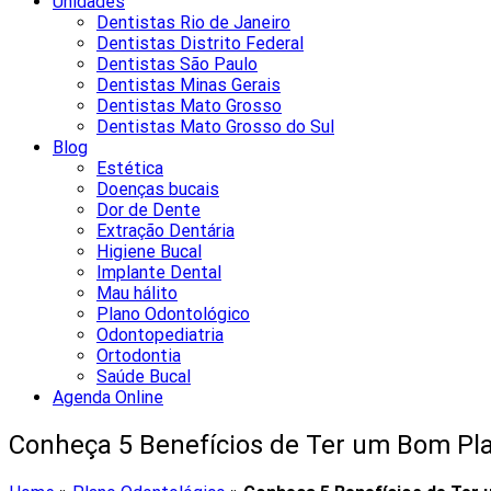
Unidades
Dentistas Rio de Janeiro
Dentistas Distrito Federal
Dentistas São Paulo
Dentistas Minas Gerais
Dentistas Mato Grosso
Dentistas Mato Grosso do Sul
Blog
Estética
Doenças bucais
Dor de Dente
Extração Dentária
Higiene Bucal
Implante Dental
Mau hálito
Plano Odontológico
Odontopediatria
Ortodontia
Saúde Bucal
Agenda Online
Conheça 5 Benefícios de Ter um Bom Pl